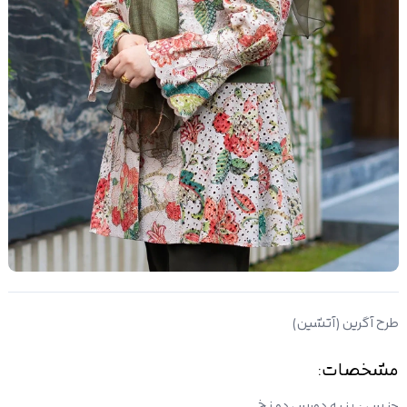
طرح آگرین (آتشین)
مشخصات:
جنس
:
پنبه دورس دو نخ