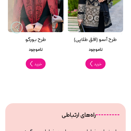
طرح آسو (افق طلایی)
طرح بورگو
ط
ناموجود
ناموجود
خرید
خرید
راه‌های ارتباطی
اصفهان، خیابان پروین مابین خیابان عسگریه